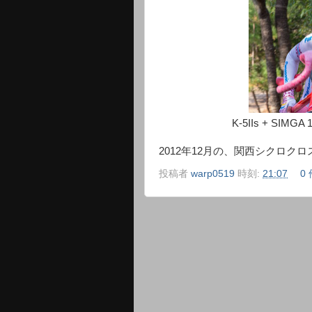
K-5IIs + SIMGA
2012年12月の、関西シクロク
投稿者
warp0519
時刻:
21:07
0