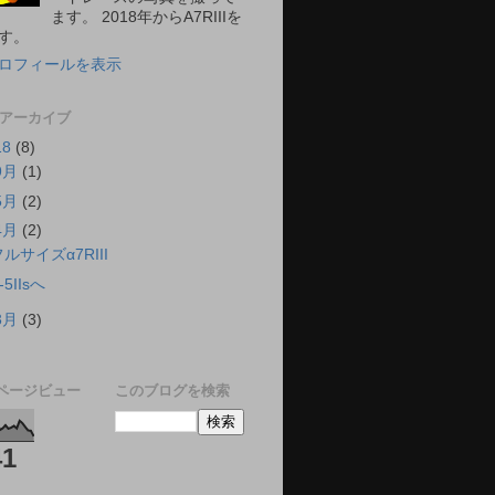
ます。 2018年からA7RIIIを
す。
ロフィールを表示
 アーカイブ
18
(8)
9月
(1)
5月
(2)
4月
(2)
ルサイズα7RIII
-5IIsへ
3月
(3)
ページビュー
このブログを検索
41