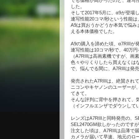
でも価格が高かったのと、連写性
した。
そして2017年5月に、α9が登場
連写性能20コマ/秒という性能は
A9は買おうかどうか本気で悩み
える本体価格でした。
A9の購入を諦めた頃、α7RIII
連写性能は10コマ/秒で、40万
（A7RIIIは高画素機ですが、
色々やりくりしたら買えなくはな
で、悩んでる間に、A7RIIIは
発売されたA7RIIIは、絶賛され
ニコンやキヤノンのユーザーが
てきて。
そんな評判に背中を押されて、
（インフルエンザでダウンして
レンズはA7RIIIと同時発売の、SE
SEL2470GM欲しかったので
注文した頃は、A7RIIIは品薄
カメラが届いて早速、地元のロ