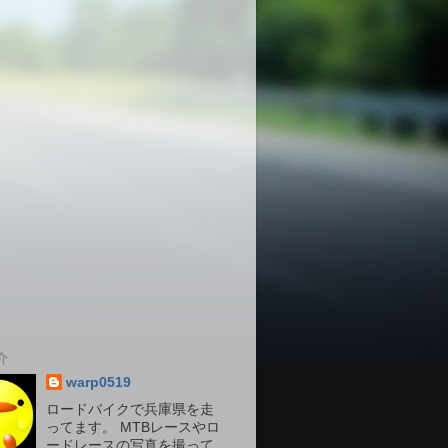
介
warp0519
ロードバイクで兵庫県を走
ってます。 MTBレースやロ
ードレースの写真を撮って