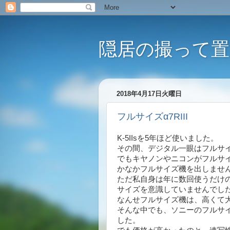
隠居の撮って置
2018年4月17日火曜日
フルサイズα7RIII
K-5IIsを5年ほど使いました。
その間、デジタル一眼はフルサ
でもキヤノンやニコンがフルサ
かなかフルサイズ機を出しませ
ただ私自身は年に数回使うだけの
サイズを意識していませんでし
なんせフルサイズ機は、高くて
そんな中でも、ソニーのフルサイ
した。