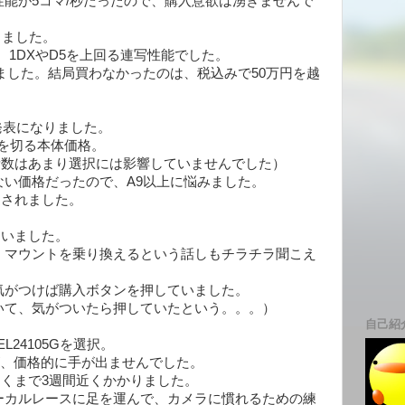
能が5コマ/秒だったので、購入意欲は湧きませんで
しました。
、1DXやD5を上回る連写性能でした。
ました。結局買わなかったのは、税込みで50万円を越
が発表になりました。
円を切る本体価格。
画素数はあまり選択には影響していませんでした）
い価格だったので、A9以上に悩みました。
発売されました。
ていました。
、マウントを乗り換えるという話しもチラチラ聞こえ
気がつけば購入ボタンを押していました。
いて、気がついたら押していたという。。。）
自己紹
L24105Gを選択。
すが、価格的に手が出ませんでした。
で届くまで3週間近くかかりました。
ーカルレースに足を運んで、カメラに慣れるための練