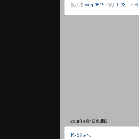
投稿者
warp0519
時刻:
0:38
0 
2018年4月4日水曜日
K-5IIsへ