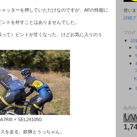
シャッターを押していただけなのですが、AFの性能に
使いま
詳細プ
ピントを外すことはありませんでした。
ブログ
張って）ピントが甘くなった、けどお気に入りの１
▼
20
►
►
▼
フ
K
►
先月の
A7RIII + SEL24105G
1,7
レースを走る、鉄輝とうっちゃん。